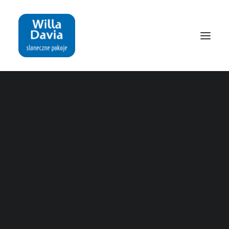
O nas
REZERWACJA: 536 757 400
Willa DAVIA to nowy punkt na mapie wyjątkowych
obiektów w Rewie z niepowtarzalną atmosferą.
Nasza willa jest ogrodzona i oświetlona. Na terenie
znajdują się miejsca parkingowe, wiele zieleni, komplety