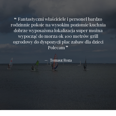
Fantastyczni właściciele i personel bardzo
Mili właściciele, czyste pokoje i super
rodzinnie pokoje na wysokim poziomie kuchnia
lokalizacja - 150m od morza i niedaleko Gdyni.
rod
Dodatkowym plusem jest miejsce parkingowe i
dobrze wyposażona lokalizacja super można
do
przystępna cena. Zdecydowanie polecam!
wypocząć do morza ok 100 metrów grill
ogrodowy do dyspozycji plac zabaw dla dzieci
og
Polecam
Izabela - Maj 2019
Tomasz Roza